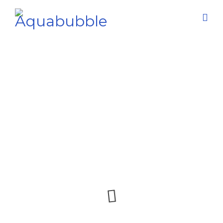
Phasellus fringilla malesu
Aquabubble
Portfolios
Phasellus fringilla malesu
/
/