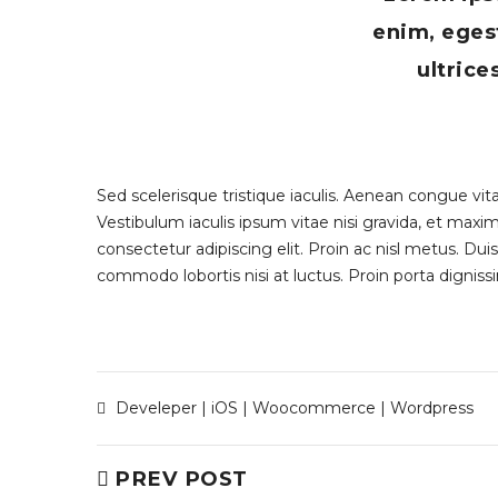
enim, eges
ultrice
Sed scelerisque tristique iaculis. Aenean congue vitae
Vestibulum iaculis ipsum vitae nisi gravida, et max
consectetur adipiscing elit. Proin ac nisl metus. Dui
commodo lobortis nisi at luctus. Proin porta dignissi
Develeper
|
iOS
|
Woocommerce
|
Wordpress
PREV POST