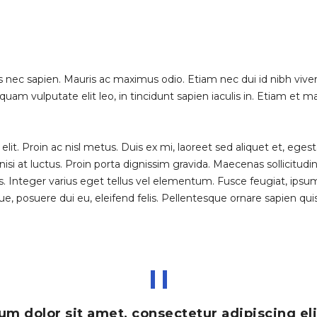
tis nec sapien. Mauris ac maximus odio. Etiam nec dui id nibh vive
iquam vulputate elit leo, in tincidunt sapien iaculis in. Etiam et
lit. Proin ac nisl metus. Duis ex mi, laoreet sed aliquet et, eges
isi at luctus. Proin porta dignissim gravida. Maecenas sollicitudi
nteger varius eget tellus vel elementum. Fusce feugiat, ipsum u
sque, posuere dui eu, eleifend felis. Pellentesque ornare sapien q
m dolor sit amet, consectetur adipiscing eli