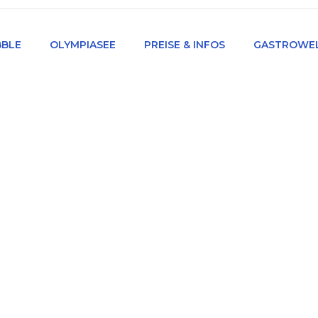
BLE
OLYMPIASEE
PREISE & INFOS
GASTROWE
Aquabubble
High Fashion
Dolor amet consecte
/
/