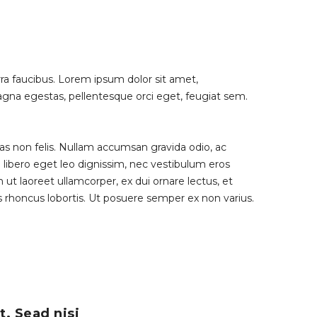
rra faucibus. Lorem ipsum dolor sit amet,
 magna egestas, pellentesque orci eget, feugiat sem.
tas non felis. Nullam accumsan gravida odio, ac
n libero eget leo dignissim, nec vestibulum eros
t laoreet ullamcorper, ex dui ornare lectus, et
uis rhoncus lobortis. Ut posuere semper ex non varius.
t. Sead nisi