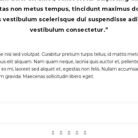
tas non metus tempus, tincidunt maximus do
s vestibulum scelerisque dui suspendisse ad
vestibulum consectetur.”
 nisi sed volutpat. Curabitur pretium turpis tellus, id mattis metus
imus elit aliquam. Nam quam neque, lacinia quis auctor et, pelle
s ex mi, laoreet sed aliquet et, egestas non felis. Nullam accumsa
m gravida. Maecenas sollicitudin libero eget.