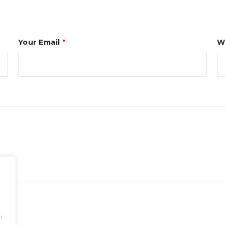
Your Email
*
W
.