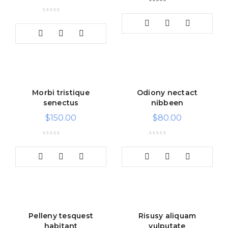
Rated
5.00
out
of 5
Morbi tristique
Odiony nectact
senectus
nibbeen
$
150.00
$
80.00
Pelleny tesquest
Risusy aliquam
habitant
vulputate