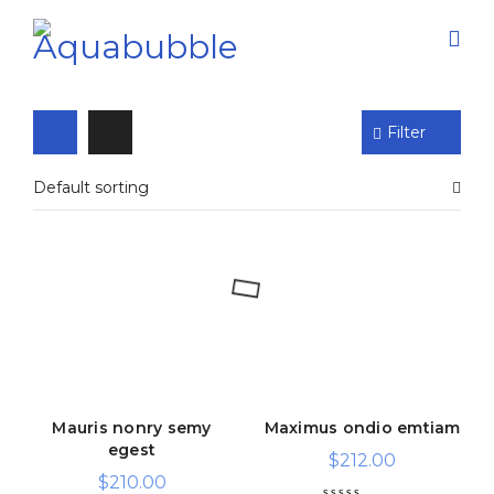
Filter
Default sorting
Mauris nonry semy
Maximus ondio emtiam
egest
$
212.00
$
210.00